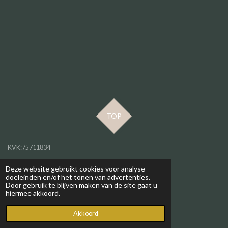
TOP
KVK:75711834
BTW ID: NL001458614B42
Deze website gebruikt cookies voor analyse-
doeleinden en/of het tonen van advertenties.
info@antsjeabma.nl
Door gebruik te blijven maken van de site gaat u
hiermee akkoord.
© 2019 - 2026 Antsje Abma
Powered by
JouwWeb
Akkoord