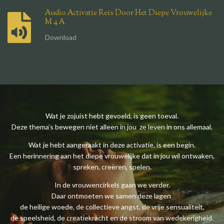
Audio Activatie Reis Door Het Diepe Vrouwelijke
M 4 A
Download
Wat je zojuist hebt gevoeld, is geen toeval.
Deze thema’s bewegen niet alleen in jou ze leven in ons allemaal.
Wat je hebt aangeraakt in deze activatie, is een begin.
Een herinnering aan het diepe vrouwelijke dat in jou wil ontwaken,
spreken, creëren, spelen.
In de vrouwencirkels gaan we verder.
Daar ontmoeten we samen deze lagen
de heilige woede, de collectieve angst, de vrije sensualiteit,
de speelsheid, de creatiekracht en de stroom van wedekerigheid.