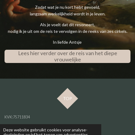
Zodat wat je nu kort hebt gevoeld,
langzaam werkelijkheid wordt in je leven.
Als je voelt dat dit resoneert,
nodig ik je uit om de reis te vervolgen in de reeks van zes cirkels.
In liefde Antsje
Lees hier verder over de reis van het diepe
vrouwelijke
TOP
KVK:75711834
BTW ID: NL001458614B42
Deze website gebruikt cookies voor analyse-
doeleinden en/of het tonen van advertenties.